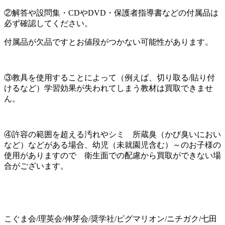
②解答や設問集・CDやDVD・保護者指導書などの付属品は
必ず確認してください。
付属品が欠品ですとお値段がつかない可能性があります。
③教具を使用することによって（例えば、切り取る/貼り付
けるなど）学習効果が失われてしまう教材は買取できませ
ん。
④許容の範囲を超える汚れやシミ 所蔵臭（かび臭いにおい
など）などがある場合、幼児（未就園児含む）～のお子様の
使用がありますので 衛生面での配慮から買取ができない場
合がございます。
こぐま会/理英会/伸芽会/奨学社/ピグマリオン/ニチガク/七田