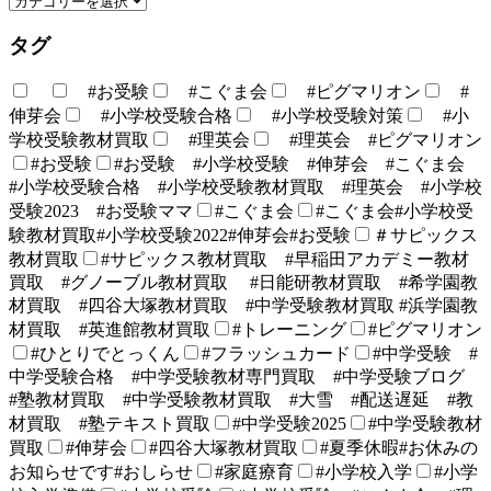
タグ
#お受験
#こぐま会
#ピグマリオン
#
伸芽会
#小学校受験合格
#小学校受験対策
#小
学校受験教材買取
#理英会
#理英会 #ピグマリオン
#お受験
#お受験 #小学校受験 #伸芽会 #こぐま会
#小学校受験合格 #小学校受験教材買取 #理英会 #小学校
受験2023 #お受験ママ
#こぐま会
#こぐま会#小学校受
験教材買取#小学校受験2022#伸芽会#お受験
＃サピックス
教材買取
#サピックス教材買取 #早稲田アカデミー教材
買取 #グノーブル教材買取 #日能研教材買取 #希学園教
材買取 #四谷大塚教材買取 #中学受験教材買取 #浜学園教
材買取 #英進館教材買取
#トレーニング
#ピグマリオン
#ひとりでとっくん
#フラッシュカード
#中学受験 #
中学受験合格 #中学受験教材専門買取 #中学受験ブログ
#塾教材買取 #中学受験教材買取 #大雪 #配送遅延 #教
材買取 #塾テキスト買取
#中学受験2025
#中学受験教材
買取
#伸芽会
#四谷大塚教材買取
#夏季休暇#お休みの
お知らせです#おしらせ
#家庭療育
#小学校入学
#小学