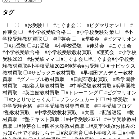
タグ
#お受験
#こぐま会
#ピグマリオン
#
伸芽会
#小学校受験合格
#小学校受験対策
#小
学校受験教材買取
#理英会
#理英会 #ピグマリオン
#お受験
#お受験 #小学校受験 #伸芽会 #こぐま会
#小学校受験合格 #小学校受験教材買取 #理英会 #小学校
受験2023 #お受験ママ
#こぐま会
#こぐま会#小学校受
験教材買取#小学校受験2022#伸芽会#お受験
＃サピックス
教材買取
#サピックス教材買取 #早稲田アカデミー教材
買取 #グノーブル教材買取 #日能研教材買取 #希学園教
材買取 #四谷大塚教材買取 #中学受験教材買取 #浜学園教
材買取 #英進館教材買取
#トレーニング
#ピグマリオン
#ひとりでとっくん
#フラッシュカード
#中学受験 #
中学受験合格 #中学受験教材専門買取 #中学受験ブログ
#塾教材買取 #中学受験教材買取 #大雪 #配送遅延 #教
材買取 #塾テキスト買取
#中学受験2025
#中学受験教材
買取
#伸芽会
#四谷大塚教材買取
#夏季休暇#お休みの
お知らせです#おしらせ
#家庭療育
#小学校入学
#小学