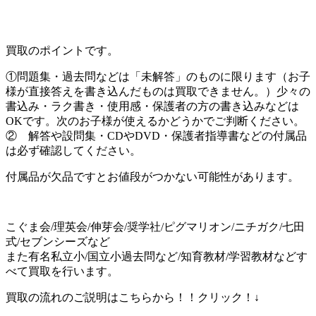
買取のポイントです。
①問題集・過去問などは「未解答」のものに限ります（お子
様が直接答えを書き込んだものは買取できません。）少々の
書込み・ラク書き・使用感・保護者の方の書き込みなどは
OKです。次のお子様が使えるかどうかでご判断ください。
② 解答や設問集・CDやDVD・保護者指導書などの付属品
は必ず確認してください。
付属品が欠品ですとお値段がつかない可能性があります。
こぐま会/理英会/伸芽会/奨学社/ピグマリオン/ニチガク/七田
式/セブンシーズなど
また有名私立小/国立小過去問など/知育教材/学習教材などす
べて買取を行います。
買取の流れのご説明はこちらから！！クリック！↓