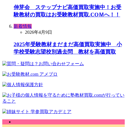
伸芽会 ステップナビ高価買取実施中！お受
験教材の買取はお受験教材買取.COＭへ！！
新着情報
2026年4月9日
2025年受験教材まだまだ高価買取実施中 小
学校受験志望校別過去問 教材を高価買取