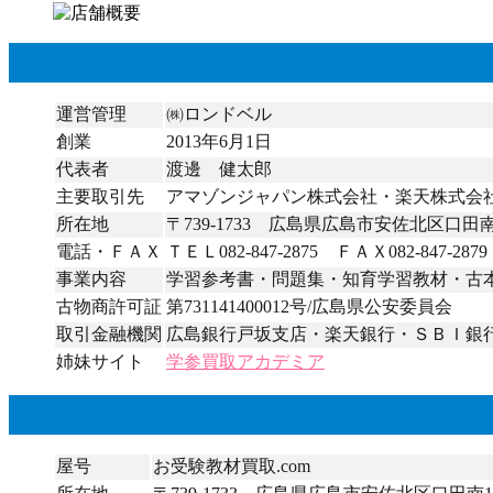
運営管理
㈱ロンドベル
創業
2013年6月1日
代表者
渡邊 健太郎
主要取引先
アマゾンジャパン株式会社・楽天株式会
所在地
〒739-1733 広島県広島市安佐北区口田南1
電話・ＦＡＸ
ＴＥＬ082-847-2875 ＦＡＸ082-847-2879
事業内容
学習参考書・問題集・知育学習教材・古
古物商許可証
第731141400012号/広島県公安委員会
取引金融機関
広島銀行戸坂支店・楽天銀行・ＳＢＩ銀
姉妹サイト
学参買取アカデミア
屋号
お受験教材買取.com