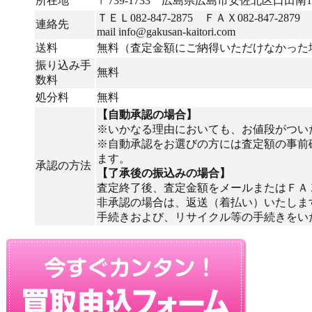
所在地
〒739-1733 広島県広島市安佐北区口田南1丁
ＴＥＬ082-847-2875 ＦＡＸ082-847-2879
連絡先
mail info@gakusan-kaitori.com
送料
無料（査定金額にご納得いただけなかった
振り込み手
無料
数料
処分料
無料
【自動承認の場合】
※いかなる理由においても、お値段がつい
※自動承認をお選びの方には査定額の事前
ます。
承認の方法
【了承後の振込みの場合】
査定終了後、査定金額をメールまたはＦＡ
非承認の場合は、返送（着払い）いたしま
手続きおよび、リサイクル等の手続きをい