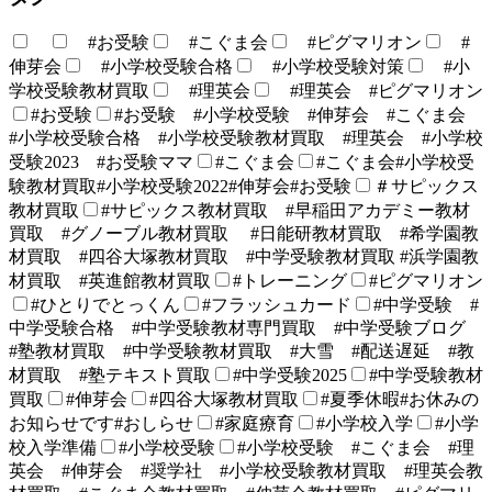
#お受験
#こぐま会
#ピグマリオン
#
伸芽会
#小学校受験合格
#小学校受験対策
#小
学校受験教材買取
#理英会
#理英会 #ピグマリオン
#お受験
#お受験 #小学校受験 #伸芽会 #こぐま会
#小学校受験合格 #小学校受験教材買取 #理英会 #小学校
受験2023 #お受験ママ
#こぐま会
#こぐま会#小学校受
験教材買取#小学校受験2022#伸芽会#お受験
＃サピックス
教材買取
#サピックス教材買取 #早稲田アカデミー教材
買取 #グノーブル教材買取 #日能研教材買取 #希学園教
材買取 #四谷大塚教材買取 #中学受験教材買取 #浜学園教
材買取 #英進館教材買取
#トレーニング
#ピグマリオン
#ひとりでとっくん
#フラッシュカード
#中学受験 #
中学受験合格 #中学受験教材専門買取 #中学受験ブログ
#塾教材買取 #中学受験教材買取 #大雪 #配送遅延 #教
材買取 #塾テキスト買取
#中学受験2025
#中学受験教材
買取
#伸芽会
#四谷大塚教材買取
#夏季休暇#お休みの
お知らせです#おしらせ
#家庭療育
#小学校入学
#小学
校入学準備
#小学校受験
#小学校受験 #こぐま会 #理
英会 #伸芽会 #奨学社 #小学校受験教材買取 #理英会教