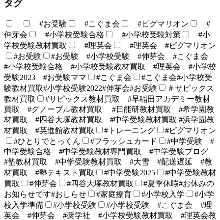
タグ
#お受験
#こぐま会
#ピグマリオン
#
伸芽会
#小学校受験合格
#小学校受験対策
#小
学校受験教材買取
#理英会
#理英会 #ピグマリオン
#お受験
#お受験 #小学校受験 #伸芽会 #こぐま会
#小学校受験合格 #小学校受験教材買取 #理英会 #小学校
受験2023 #お受験ママ
#こぐま会
#こぐま会#小学校受
験教材買取#小学校受験2022#伸芽会#お受験
＃サピックス
教材買取
#サピックス教材買取 #早稲田アカデミー教材
買取 #グノーブル教材買取 #日能研教材買取 #希学園教
材買取 #四谷大塚教材買取 #中学受験教材買取 #浜学園教
材買取 #英進館教材買取
#トレーニング
#ピグマリオン
#ひとりでとっくん
#フラッシュカード
#中学受験 #
中学受験合格 #中学受験教材専門買取 #中学受験ブログ
#塾教材買取 #中学受験教材買取 #大雪 #配送遅延 #教
材買取 #塾テキスト買取
#中学受験2025
#中学受験教材
買取
#伸芽会
#四谷大塚教材買取
#夏季休暇#お休みの
お知らせです#おしらせ
#家庭療育
#小学校入学
#小学
校入学準備
#小学校受験
#小学校受験 #こぐま会 #理
英会 #伸芽会 #奨学社 #小学校受験教材買取 #理英会教