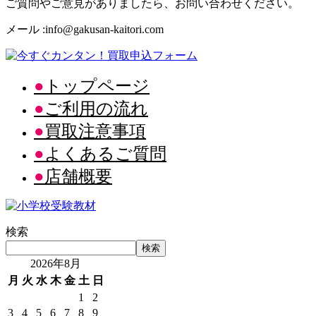
ご質問やご意見がありましたら、お問い合わせください。
メール :info@gakusan-kaitori.com
トップページ
ご利用の流れ
買取注意事項
よくあるご質問
店舗概要
検索
検索
2026年8月
月
火
水
木
金
土
日
1
2
3
4
5
6
7
8
9