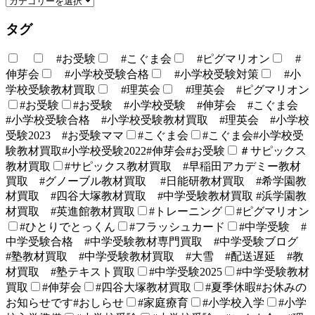
タグ
#お受験
#こぐま会
#ピグマリオン
#
伸芽会
#小学校受験合格
#小学校受験対策
#小
学校受験教材買取
#理英会
#理英会 #ピグマリオン
#お受験
#お受験 #小学校受験 #伸芽会 #こぐま会
#小学校受験合格 #小学校受験教材買取 #理英会 #小学校
受験2023 #お受験ママ
#こぐま会
#こぐま会#小学校受
験教材買取#小学校受験2022#伸芽会#お受験
＃サピックス
教材買取
#サピックス教材買取 #早稲田アカデミー教材
買取 #グノーブル教材買取 #日能研教材買取 #希学園教
材買取 #四谷大塚教材買取 #中学受験教材買取 #浜学園教
材買取 #英進館教材買取
#トレーニング
#ピグマリオン
#ひとりでとっくん
#フラッシュカード
#中学受験 #
中学受験合格 #中学受験教材専門買取 #中学受験ブログ
#塾教材買取 #中学受験教材買取 #大雪 #配送遅延 #教
材買取 #塾テキスト買取
#中学受験2025
#中学受験教材
買取
#伸芽会
#四谷大塚教材買取
#夏季休暇#お休みの
お知らせです#おしらせ
#家庭療育
#小学校入学
#小学