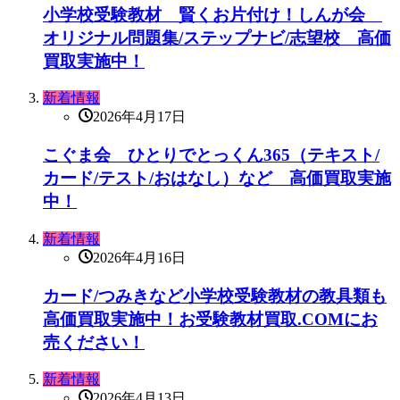
小学校受験教材 賢くお片付け！しんが会
オリジナル問題集/ステップナビ/志望校 高価
買取実施中！
新着情報
2026年4月17日
こぐま会 ひとりでとっくん365（テキスト/
カード/テスト/おはなし）など 高価買取実施
中！
新着情報
2026年4月16日
カード/つみきなど小学校受験教材の教具類も
高価買取実施中！お受験教材買取.COMにお
売ください！
新着情報
2026年4月13日