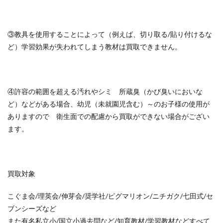
③教具を使用することによって（例えば、切り取る/貼り付けるな
ど）学習効果が失われてしまう教材は買取できません。
④許容の範囲を超える汚れやシミ 所蔵臭（かび臭いにおいな
ど）などがある場合、幼児（未就園児含む）～のお子様の使用が
ありますので 衛生面での配慮から買取ができない場合がござい
ます。
買取対象
こぐま会/理英会/伸芽会/奨学社/ピグマリオン/ニチガク/七田式/セ
ブンシーズなど
また有名私立小/国立小過去問など/知育教材/学習教材などすべて