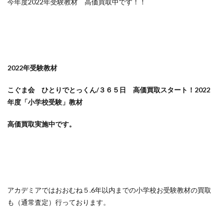
伸芽会教材買取 #ピグマリオン教材買取
今年度2022年受験教材 高価買取中です！！
#小学校受験 #こぐま会 #理英会 #伸芽会 #小学校受験教
材買取 #理英会教材買取 #こぐま会教材買取 #伸芽会教材
買取 #ピグマリオン教材買取 #小学校受験2022
#小学校受験 #理英会 #こぐま会 #小学校受験教材買取 #
小学校受験2022 #教材買取 #伸芽会 #お受験 #小学校受
2022年受験教材
験ママのためのブログ #小学校受験合格
#小学校受験 #理英会 #ピグマリオン #こぐま会 #小学校
こぐま会 ひとりでとっくん/３６５日 高価買取スタート！2022
受験教材買取 #小学校受験2022 #お受験 #小学校受験合
年度「小学校受験」教材
格 #小学校受験ママのためのブログ #伸芽会
#小学校受験 #理英会 #ピグマリオン #こぐま会 #小学校受験教
高価買取実施中です。
材買取 #小学校受験2022 #伸芽会 #お受験 #小学校受験合格 #教
材買取
#小学校受験#お受験
#小学校受験2022
#小学校受験2023
#小学校受験合格
#小学校受験対策
＃小学校受験教材買取
アカデミアではおおむね５.6年以内までの小学校お受験教材の買取
＃小学校受験教材買取 ＃こぐま会買取 ＃理英会買取 ＃伸
も（通常査定）行っております。
芽会買取