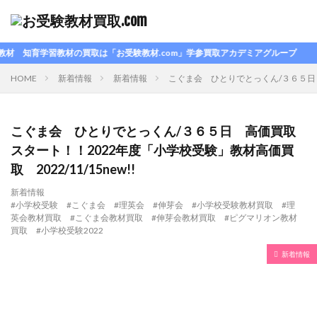
キーワード
習教材の買取は「お受験教材.com」学参買取アカデミアグループ
カテゴリー
HOME
新着情報
新着情報
こぐま会 ひとりでとっくん/３６５日 高
こぐま会 ひとりでとっくん/３６５日 高価買取
タグ
スタート！！2022年度「小学校受験」教材高価買
#お受験
#こぐま会
#ピグマリオン
取 2022/11/15new!!
#伸芽会
#小学校受験合格
#小学校受験対策
新着情報
#小学校受験教材買取
#理英会
#小学校受験 #こぐま会 #理英会 #伸芽会 #小学校受験教材買取 #理
#理英会 #ピグマリオン
#お受験
英会教材買取 #こぐま会教材買取 #伸芽会教材買取 #ピグマリオン教材
買取 #小学校受験2022
#お受験 #小学校受験 #伸芽会 #こぐま会 #小学校受験合
格 #小学校受験教材買取 #理英会 #小学校受験2023 #お
新着情報
受験ママ
#こぐま会
#こぐま会#小学校受験教材買取#小学校受験2022#伸芽会#お