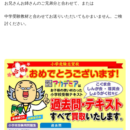
#希学園教材買取
お兄さんお姉さんのご兄弟分と合わせて、または
＃教材買取 ＃中学受験教材買取 ＃小学校受験教材買取
中学受験教材と合わせてお送りいただいてもかまいません。ご検
#早稲田アカデミー教材買取
#星みつる
討ください。
#星みつる式
#浜学園教材買取
#理英会
#発達障害
#英進館教材買取
検索