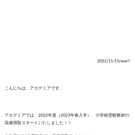
受験
＃サピックス教材買取
#サピックス教材買取 #早稲田アカデミー教材買取 #グノー
ブル教材買取 #日能研教材買取 #希学園教材買取 #四谷大
塚教材買取 #中学受験教材買取 #浜学園教材買取 #英進館教
材買取
#トレーニング
#ピグマリオン
#ひとりでとっくん
#フラッシュカード
2022/11/15new!!
#中学受験 #中学受験合格 #中学受験教材専門買取 #中学
受験ブログ #塾教材買取 #中学受験教材買取 #大雪 #配
送遅延 #教材買取 #塾テキスト買取
#中学受験2025
#中学受験教材買取
#伸芽会
こんにちは。アカデミアです。
#四谷大塚教材買取
#夏季休暇#お休みのお知らせです#おしらせ
#家庭療育
#小学校入学
#小学校入学準備
#小学校受験
アカデミアでは 2022年度（2023年春入学） 小学校受験教材の
高価買取スタートいたしました！！
#小学校受験 #こぐま会 #理英会 #伸芽会 #奨学社 #小
学校受験教材買取 #理英会教材買取 #こぐま会教材買取 #