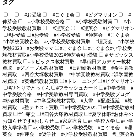
タグ
#お受験
#こぐま会
#ピグマリオン
#
伸芽会
#小学校受験合格
#小学校受験対策
#小
学校受験教材買取
#理英会
#理英会 #ピグマリオン
#お受験
#お受験 #小学校受験 #伸芽会 #こぐま会
#小学校受験合格 #小学校受験教材買取 #理英会 #小学校
受験2023 #お受験ママ
#こぐま会
#こぐま会#小学校受
験教材買取#小学校受験2022#伸芽会#お受験
＃サピックス
教材買取
#サピックス教材買取 #早稲田アカデミー教材
買取 #グノーブル教材買取 #日能研教材買取 #希学園教
材買取 #四谷大塚教材買取 #中学受験教材買取 #浜学園教
材買取 #英進館教材買取
#トレーニング
#ピグマリオン
#ひとりでとっくん
#フラッシュカード
#中学受験 #
中学受験合格 #中学受験教材専門買取 #中学受験ブログ
#塾教材買取 #中学受験教材買取 #大雪 #配送遅延 #教
材買取 #塾テキスト買取
#中学受験2025
#中学受験教材
買取
#伸芽会
#四谷大塚教材買取
#夏季休暇#お休みの
お知らせです#おしらせ
#家庭療育
#小学校入学
#小学
校入学準備
#小学校受験
#小学校受験 #こぐま会 #理
英会 #伸芽会 #奨学社 #小学校受験教材買取 #理英会教