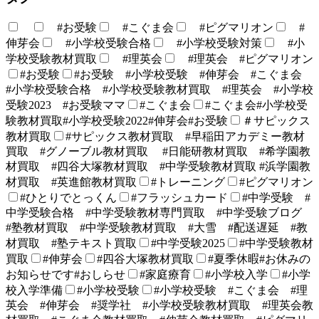
#お受験
#こぐま会
#ピグマリオン
#
伸芽会
#小学校受験合格
#小学校受験対策
#小
学校受験教材買取
#理英会
#理英会 #ピグマリオン
#お受験
#お受験 #小学校受験 #伸芽会 #こぐま会
#小学校受験合格 #小学校受験教材買取 #理英会 #小学校
受験2023 #お受験ママ
#こぐま会
#こぐま会#小学校受
験教材買取#小学校受験2022#伸芽会#お受験
＃サピックス
教材買取
#サピックス教材買取 #早稲田アカデミー教材
買取 #グノーブル教材買取 #日能研教材買取 #希学園教
材買取 #四谷大塚教材買取 #中学受験教材買取 #浜学園教
材買取 #英進館教材買取
#トレーニング
#ピグマリオン
#ひとりでとっくん
#フラッシュカード
#中学受験 #
中学受験合格 #中学受験教材専門買取 #中学受験ブログ
#塾教材買取 #中学受験教材買取 #大雪 #配送遅延 #教
材買取 #塾テキスト買取
#中学受験2025
#中学受験教材
買取
#伸芽会
#四谷大塚教材買取
#夏季休暇#お休みの
お知らせです#おしらせ
#家庭療育
#小学校入学
#小学
校入学準備
#小学校受験
#小学校受験 #こぐま会 #理
英会 #伸芽会 #奨学社 #小学校受験教材買取 #理英会教