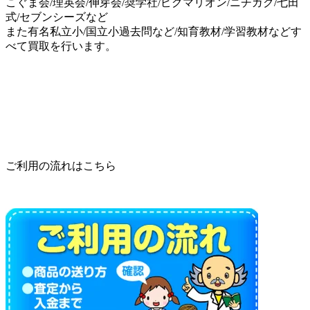
こぐま会/理英会/伸芽会/奨学社/ピグマリオン/ニチガク/七田
式/セブンシーズなど
また有名私立小/国立小過去問など/知育教材/学習教材などす
べて買取を行います。
ご利用の流れはこちら