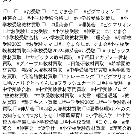
#お受験
#こぐま会
#ピグマリオン
#
伸芽会
#小学校受験合格
#小学校受験対策
#小
学校受験教材買取
#理英会
#理英会 #ピグマリオン
#お受験
#お受験 #小学校受験 #伸芽会 #こぐま会
#小学校受験合格 #小学校受験教材買取 #理英会 #小学校
受験2023 #お受験ママ
#こぐま会
#こぐま会#小学校受
験教材買取#小学校受験2022#伸芽会#お受験
＃サピックス
教材買取
#サピックス教材買取 #早稲田アカデミー教材
買取 #グノーブル教材買取 #日能研教材買取 #希学園教
材買取 #四谷大塚教材買取 #中学受験教材買取 #浜学園教
材買取 #英進館教材買取
#トレーニング
#ピグマリオン
#ひとりでとっくん
#フラッシュカード
#中学受験 #
中学受験合格 #中学受験教材専門買取 #中学受験ブログ
#塾教材買取 #中学受験教材買取 #大雪 #配送遅延 #教
材買取 #塾テキスト買取
#中学受験2025
#中学受験教材
買取
#伸芽会
#四谷大塚教材買取
#夏季休暇#お休みの
お知らせです#おしらせ
#家庭療育
#小学校入学
#小学
校入学準備
#小学校受験
#小学校受験 #こぐま会 #理
英会 #伸芽会 #奨学社 #小学校受験教材買取 #理英会教