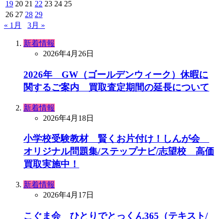
19
20
21
22
23
24
25
26
27
28
29
« 1月
3月 »
新着情報
2026年4月26日
2026年 GW（ゴールデンウィーク）休暇に
関するご案内 買取査定期間の延長について
新着情報
2026年4月18日
小学校受験教材 賢くお片付け！しんが会
オリジナル問題集/ステップナビ/志望校 高価
買取実施中！
新着情報
2026年4月17日
こぐま会 ひとりでとっくん365（テキスト/