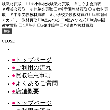
験教材買取
＃小学校受験教材買取 ＃こぐま会買取
＃理英会買取 ＃伸芽会買取
#希学園教材買取
＃教材買
取 ＃中学受験教材買取 ＃小学校受験教材買取
#早稲田
アカデミー教材買取
#星みつる
#星みつる式
#浜学園
教材買取
#理英会
#発達障害
#英進館教材買取
検索
CLOSE
トップページ
ご利用の流れ
買取注意事項
よくあるご質問
店舗概要
トップページ