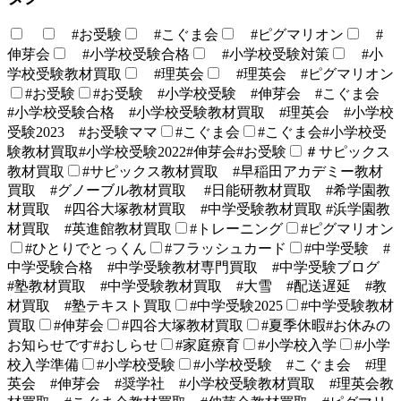
#お受験
#こぐま会
#ピグマリオン
#
伸芽会
#小学校受験合格
#小学校受験対策
#小
学校受験教材買取
#理英会
#理英会 #ピグマリオン
#お受験
#お受験 #小学校受験 #伸芽会 #こぐま会
#小学校受験合格 #小学校受験教材買取 #理英会 #小学校
受験2023 #お受験ママ
#こぐま会
#こぐま会#小学校受
験教材買取#小学校受験2022#伸芽会#お受験
＃サピックス
教材買取
#サピックス教材買取 #早稲田アカデミー教材
買取 #グノーブル教材買取 #日能研教材買取 #希学園教
材買取 #四谷大塚教材買取 #中学受験教材買取 #浜学園教
材買取 #英進館教材買取
#トレーニング
#ピグマリオン
#ひとりでとっくん
#フラッシュカード
#中学受験 #
中学受験合格 #中学受験教材専門買取 #中学受験ブログ
#塾教材買取 #中学受験教材買取 #大雪 #配送遅延 #教
材買取 #塾テキスト買取
#中学受験2025
#中学受験教材
買取
#伸芽会
#四谷大塚教材買取
#夏季休暇#お休みの
お知らせです#おしらせ
#家庭療育
#小学校入学
#小学
校入学準備
#小学校受験
#小学校受験 #こぐま会 #理
英会 #伸芽会 #奨学社 #小学校受験教材買取 #理英会教