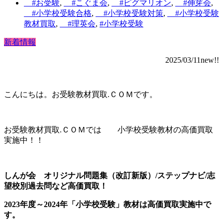
#お受験
,
#こぐま会
,
#ピグマリオン
,
#伸芽会
,
#小学校受験合格
,
#小学校受験対策
,
#小学校受験
教材買取
,
#理英会
,
#小学校受験
新着情報
2025/03/11new!!
こんにちは。お受験教材買取.ＣＯＭです。
お受験教材買取.ＣＯＭでは 小学校受験教材の高価買取
実施中！！
しんが会 オリジナル問題集（改訂新版）/ステップナビ/志
望校別過去問など高価買取！
2023年度～2024年「小学校受験」教材は
高価買取実施中で
す。