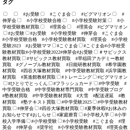
タグ
#お受験
#こぐま会
#ピグマリオン
#
伸芽会
#小学校受験合格
#小学校受験対策
#小
学校受験教材買取
#理英会
#理英会 #ピグマリオン
#お受験
#お受験 #小学校受験 #伸芽会 #こぐま会
#小学校受験合格 #小学校受験教材買取 #理英会 #小学校
受験2023 #お受験ママ
#こぐま会
#こぐま会#小学校受
験教材買取#小学校受験2022#伸芽会#お受験
＃サピックス
教材買取
#サピックス教材買取 #早稲田アカデミー教材
買取 #グノーブル教材買取 #日能研教材買取 #希学園教
材買取 #四谷大塚教材買取 #中学受験教材買取 #浜学園教
材買取 #英進館教材買取
#トレーニング
#ピグマリオン
#ひとりでとっくん
#フラッシュカード
#中学受験 #
中学受験合格 #中学受験教材専門買取 #中学受験ブログ
#塾教材買取 #中学受験教材買取 #大雪 #配送遅延 #教
材買取 #塾テキスト買取
#中学受験2025
#中学受験教材
買取
#伸芽会
#四谷大塚教材買取
#夏季休暇#お休みの
お知らせです#おしらせ
#家庭療育
#小学校入学
#小学
校入学準備
#小学校受験
#小学校受験 #こぐま会 #理
英会 #伸芽会 #奨学社 #小学校受験教材買取 #理英会教