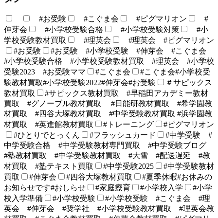
#お受験
#こぐま会
#ピグマリオン
#
伸芽会
#小学校受験合格
#小学校受験対策
#小
学校受験教材買取
#理英会
#理英会 #ピグマリオン
#お受験
#お受験 #小学校受験 #伸芽会 #こぐま会
#小学校受験合格 #小学校受験教材買取 #理英会 #小学校
受験2023 #お受験ママ
#こぐま会
#こぐま会#小学校受
験教材買取#小学校受験2022#伸芽会#お受験
＃サピックス
教材買取
#サピックス教材買取 #早稲田アカデミー教材
買取 #グノーブル教材買取 #日能研教材買取 #希学園教
材買取 #四谷大塚教材買取 #中学受験教材買取 #浜学園教
材買取 #英進館教材買取
#トレーニング
#ピグマリオン
#ひとりでとっくん
#フラッシュカード
#中学受験 #
中学受験合格 #中学受験教材専門買取 #中学受験ブログ
#塾教材買取 #中学受験教材買取 #大雪 #配送遅延 #教
材買取 #塾テキスト買取
#中学受験2025
#中学受験教材
買取
#伸芽会
#四谷大塚教材買取
#夏季休暇#お休みの
お知らせです#おしらせ
#家庭療育
#小学校入学
#小学
校入学準備
#小学校受験
#小学校受験 #こぐま会 #理
英会 #伸芽会 #奨学社 #小学校受験教材買取 #理英会教