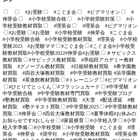
#お受験
#こぐま会
#ピグマリオン
#
伸芽会
#小学校受験合格
#小学校受験対策
#小
学校受験教材買取
#理英会
#理英会 #ピグマリオン
#お受験
#お受験 #小学校受験 #伸芽会 #こぐま会
#小学校受験合格 #小学校受験教材買取 #理英会 #小学校
受験2023 #お受験ママ
#こぐま会
#こぐま会#小学校受
験教材買取#小学校受験2022#伸芽会#お受験
＃サピックス
教材買取
#サピックス教材買取 #早稲田アカデミー教材
買取 #グノーブル教材買取 #日能研教材買取 #希学園教
材買取 #四谷大塚教材買取 #中学受験教材買取 #浜学園教
材買取 #英進館教材買取
#トレーニング
#ピグマリオン
#ひとりでとっくん
#フラッシュカード
#中学受験 #
中学受験合格 #中学受験教材専門買取 #中学受験ブログ
#塾教材買取 #中学受験教材買取 #大雪 #配送遅延 #教
材買取 #塾テキスト買取
#中学受験2025
#中学受験教材
買取
#伸芽会
#四谷大塚教材買取
#夏季休暇#お休みの
お知らせです#おしらせ
#家庭療育
#小学校入学
#小学
校入学準備
#小学校受験
#小学校受験 #こぐま会 #理
英会 #伸芽会 #奨学社 #小学校受験教材買取 #理英会教