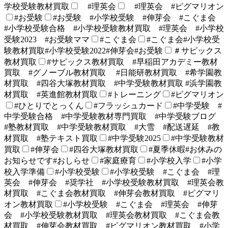
学校受験教材買取
#理英会
#理英会 #ピグマリオン
#お受験
#お受験 #小学校受験 #伸芽会 #こぐま会
#小学校受験合格 #小学校受験教材買取 #理英会 #小学校
受験2023 #お受験ママ
#こぐま会
#こぐま会#小学校受
験教材買取#小学校受験2022#伸芽会#お受験
＃サピックス
教材買取
#サピックス教材買取 #早稲田アカデミー教材
買取 #グノーブル教材買取 #日能研教材買取 #希学園教
材買取 #四谷大塚教材買取 #中学受験教材買取 #浜学園教
材買取 #英進館教材買取
#トレーニング
#ピグマリオン
#ひとりでとっくん
#フラッシュカード
#中学受験 #
中学受験合格 #中学受験教材専門買取 #中学受験ブログ
#塾教材買取 #中学受験教材買取 #大雪 #配送遅延 #教
材買取 #塾テキスト買取
#中学受験2025
#中学受験教材
買取
#伸芽会
#四谷大塚教材買取
#夏季休暇#お休みの
お知らせです#おしらせ
#家庭療育
#小学校入学
#小学
校入学準備
#小学校受験
#小学校受験 #こぐま会 #理
英会 #伸芽会 #奨学社 #小学校受験教材買取 #理英会教
材買取 #こぐま会教材買取 #伸芽会教材買取 #ピグマリ
オン教材買取
#小学校受験 #こぐま会 #理英会 #伸芽
会 #小学校受験教材買取 #理英会教材買取 #こぐま会教
材買取 #伸芽会教材買取 #ピグマリオン教材買取 #小学