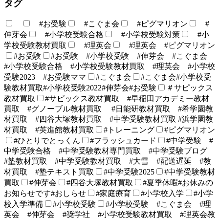
タグ
#お受験
#こぐま会
#ピグマリオン
#
伸芽会
#小学校受験合格
#小学校受験対策
#小
学校受験教材買取
#理英会
#理英会 #ピグマリオン
#お受験
#お受験 #小学校受験 #伸芽会 #こぐま会
#小学校受験合格 #小学校受験教材買取 #理英会 #小学校
受験2023 #お受験ママ
#こぐま会
#こぐま会#小学校受
験教材買取#小学校受験2022#伸芽会#お受験
＃サピックス
教材買取
#サピックス教材買取 #早稲田アカデミー教材
買取 #グノーブル教材買取 #日能研教材買取 #希学園教
材買取 #四谷大塚教材買取 #中学受験教材買取 #浜学園教
材買取 #英進館教材買取
#トレーニング
#ピグマリオン
#ひとりでとっくん
#フラッシュカード
#中学受験 #
中学受験合格 #中学受験教材専門買取 #中学受験ブログ
#塾教材買取 #中学受験教材買取 #大雪 #配送遅延 #教
材買取 #塾テキスト買取
#中学受験2025
#中学受験教材
買取
#伸芽会
#四谷大塚教材買取
#夏季休暇#お休みの
お知らせです#おしらせ
#家庭療育
#小学校入学
#小学
校入学準備
#小学校受験
#小学校受験 #こぐま会 #理
英会 #伸芽会 #奨学社 #小学校受験教材買取 #理英会教