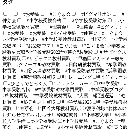
タグ
#お受験
#こぐま会
#ピグマリオン
#
伸芽会
#小学校受験合格
#小学校受験対策
#小
学校受験教材買取
#理英会
#理英会 #ピグマリオン
#お受験
#お受験 #小学校受験 #伸芽会 #こぐま会
#小学校受験合格 #小学校受験教材買取 #理英会 #小学校
受験2023 #お受験ママ
#こぐま会
#こぐま会#小学校受
験教材買取#小学校受験2022#伸芽会#お受験
＃サピックス
教材買取
#サピックス教材買取 #早稲田アカデミー教材
買取 #グノーブル教材買取 #日能研教材買取 #希学園教
材買取 #四谷大塚教材買取 #中学受験教材買取 #浜学園教
材買取 #英進館教材買取
#トレーニング
#ピグマリオン
#ひとりでとっくん
#フラッシュカード
#中学受験 #
中学受験合格 #中学受験教材専門買取 #中学受験ブログ
#塾教材買取 #中学受験教材買取 #大雪 #配送遅延 #教
材買取 #塾テキスト買取
#中学受験2025
#中学受験教材
買取
#伸芽会
#四谷大塚教材買取
#夏季休暇#お休みの
お知らせです#おしらせ
#家庭療育
#小学校入学
#小学
校入学準備
#小学校受験
#小学校受験 #こぐま会 #理
英会 #伸芽会 #奨学社 #小学校受験教材買取 #理英会教