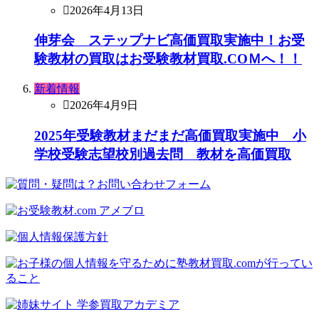
2026年4月13日
伸芽会 ステップナビ高価買取実施中！お受
験教材の買取はお受験教材買取.COＭへ！！
新着情報
2026年4月9日
2025年受験教材まだまだ高価買取実施中 小
学校受験志望校別過去問 教材を高価買取