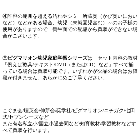
④許容の範囲を超える汚れやシミ 所蔵臭（かび臭いにおい
など）などがある場合、幼児（未就園児含む）～のお子様の
使用がありますので 衛生面での配慮から買取ができない場
合がございます。
⑤
ピグマリオン幼児家庭学習シリーズ
は セット内容の教材
「例えば教具/テキスト/DVD（またはCD）など」すべて揃
っている場合は買取可能です。いずれかが欠品の場合はお値
段が付きません。あらかじめご了承ください。
こぐま会/理英会/伸芽会/奨学社/ピグマリオン/ニチガク/七田
式/セブンシーズなど
また有名私立小/国立小過去問など/知育教材/学習教材などす
べて買取を行います。