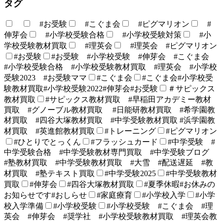
タグ
#お受験
#こぐま会
#ピグマリオン
#
伸芽会
#小学校受験合格
#小学校受験対策
#小
学校受験教材買取
#理英会
#理英会 #ピグマリオン
#お受験
#お受験 #小学校受験 #伸芽会 #こぐま会
#小学校受験合格 #小学校受験教材買取 #理英会 #小学校
受験2023 #お受験ママ
#こぐま会
#こぐま会#小学校受
験教材買取#小学校受験2022#伸芽会#お受験
＃サピックス
教材買取
#サピックス教材買取 #早稲田アカデミー教材
買取 #グノーブル教材買取 #日能研教材買取 #希学園教
材買取 #四谷大塚教材買取 #中学受験教材買取 #浜学園教
材買取 #英進館教材買取
#トレーニング
#ピグマリオン
#ひとりでとっくん
#フラッシュカード
#中学受験 #
中学受験合格 #中学受験教材専門買取 #中学受験ブログ
#塾教材買取 #中学受験教材買取 #大雪 #配送遅延 #教
材買取 #塾テキスト買取
#中学受験2025
#中学受験教材
買取
#伸芽会
#四谷大塚教材買取
#夏季休暇#お休みの
お知らせです#おしらせ
#家庭療育
#小学校入学
#小学
校入学準備
#小学校受験
#小学校受験 #こぐま会 #理
英会 #伸芽会 #奨学社 #小学校受験教材買取 #理英会教