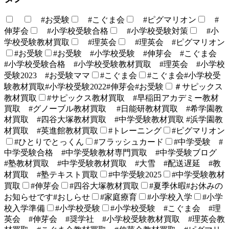
#お受験
#こぐま会
#ピグマリオン
#
伸芽会
#小学校受験合格
#小学校受験対策
#小
学校受験教材買取
#理英会
#理英会 #ピグマリオン
#お受験
#お受験 #小学校受験 #伸芽会 #こぐま会
#小学校受験合格 #小学校受験教材買取 #理英会 #小学校
受験2023 #お受験ママ
#こぐま会
#こぐま会#小学校受
験教材買取#小学校受験2022#伸芽会#お受験
＃サピックス
教材買取
#サピックス教材買取 #早稲田アカデミー教材
買取 #グノーブル教材買取 #日能研教材買取 #希学園教
材買取 #四谷大塚教材買取 #中学受験教材買取 #浜学園教
材買取 #英進館教材買取
#トレーニング
#ピグマリオン
#ひとりでとっくん
#フラッシュカード
#中学受験 #
中学受験合格 #中学受験教材専門買取 #中学受験ブログ
#塾教材買取 #中学受験教材買取 #大雪 #配送遅延 #教
材買取 #塾テキスト買取
#中学受験2025
#中学受験教材
買取
#伸芽会
#四谷大塚教材買取
#夏季休暇#お休みの
お知らせです#おしらせ
#家庭療育
#小学校入学
#小学
校入学準備
#小学校受験
#小学校受験 #こぐま会 #理
英会 #伸芽会 #奨学社 #小学校受験教材買取 #理英会教