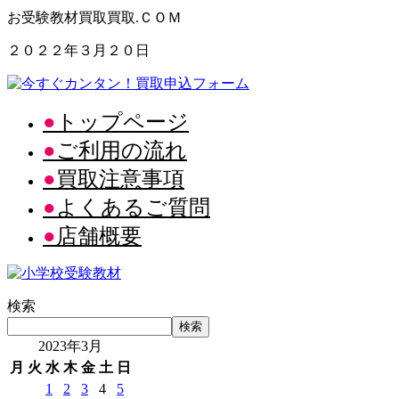
お受験教材買取買取.ＣＯＭ
２０２２年３月２０日
トップページ
ご利用の流れ
買取注意事項
よくあるご質問
店舗概要
検索
検索
2023年3月
月
火
水
木
金
土
日
1
2
3
4
5