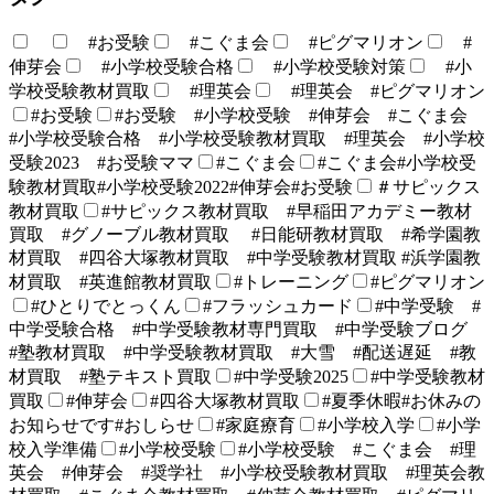
#お受験
#こぐま会
#ピグマリオン
#
伸芽会
#小学校受験合格
#小学校受験対策
#小
学校受験教材買取
#理英会
#理英会 #ピグマリオン
#お受験
#お受験 #小学校受験 #伸芽会 #こぐま会
#小学校受験合格 #小学校受験教材買取 #理英会 #小学校
受験2023 #お受験ママ
#こぐま会
#こぐま会#小学校受
験教材買取#小学校受験2022#伸芽会#お受験
＃サピックス
教材買取
#サピックス教材買取 #早稲田アカデミー教材
買取 #グノーブル教材買取 #日能研教材買取 #希学園教
材買取 #四谷大塚教材買取 #中学受験教材買取 #浜学園教
材買取 #英進館教材買取
#トレーニング
#ピグマリオン
#ひとりでとっくん
#フラッシュカード
#中学受験 #
中学受験合格 #中学受験教材専門買取 #中学受験ブログ
#塾教材買取 #中学受験教材買取 #大雪 #配送遅延 #教
材買取 #塾テキスト買取
#中学受験2025
#中学受験教材
買取
#伸芽会
#四谷大塚教材買取
#夏季休暇#お休みの
お知らせです#おしらせ
#家庭療育
#小学校入学
#小学
校入学準備
#小学校受験
#小学校受験 #こぐま会 #理
英会 #伸芽会 #奨学社 #小学校受験教材買取 #理英会教