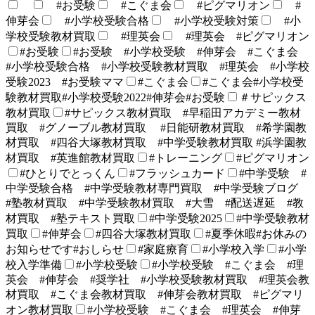
#お受験
#こぐま会
#ピグマリオン
#
伸芽会
#小学校受験合格
#小学校受験対策
#小
学校受験教材買取
#理英会
#理英会 #ピグマリオン
#お受験
#お受験 #小学校受験 #伸芽会 #こぐま会
#小学校受験合格 #小学校受験教材買取 #理英会 #小学校
受験2023 #お受験ママ
#こぐま会
#こぐま会#小学校受
験教材買取#小学校受験2022#伸芽会#お受験
＃サピックス
教材買取
#サピックス教材買取 #早稲田アカデミー教材
買取 #グノーブル教材買取 #日能研教材買取 #希学園教
材買取 #四谷大塚教材買取 #中学受験教材買取 #浜学園教
材買取 #英進館教材買取
#トレーニング
#ピグマリオン
#ひとりでとっくん
#フラッシュカード
#中学受験 #
中学受験合格 #中学受験教材専門買取 #中学受験ブログ
#塾教材買取 #中学受験教材買取 #大雪 #配送遅延 #教
材買取 #塾テキスト買取
#中学受験2025
#中学受験教材
買取
#伸芽会
#四谷大塚教材買取
#夏季休暇#お休みの
お知らせです#おしらせ
#家庭療育
#小学校入学
#小学
校入学準備
#小学校受験
#小学校受験 #こぐま会 #理
英会 #伸芽会 #奨学社 #小学校受験教材買取 #理英会教
材買取 #こぐま会教材買取 #伸芽会教材買取 #ピグマリ
オン教材買取
#小学校受験 #こぐま会 #理英会 #伸芽