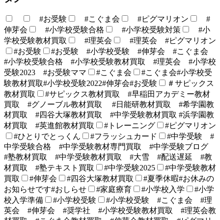
#お受験
#こぐま会
#ピグマリオン
#
伸芽会
#小学校受験合格
#小学校受験対策
#小
学校受験教材買取
#理英会
#理英会 #ピグマリオン
#お受験
#お受験 #小学校受験 #伸芽会 #こぐま会
#小学校受験合格 #小学校受験教材買取 #理英会 #小学校
受験2023 #お受験ママ
#こぐま会
#こぐま会#小学校受
験教材買取#小学校受験2022#伸芽会#お受験
＃サピックス
教材買取
#サピックス教材買取 #早稲田アカデミー教材
買取 #グノーブル教材買取 #日能研教材買取 #希学園教
材買取 #四谷大塚教材買取 #中学受験教材買取 #浜学園教
材買取 #英進館教材買取
#トレーニング
#ピグマリオン
#ひとりでとっくん
#フラッシュカード
#中学受験 #
中学受験合格 #中学受験教材専門買取 #中学受験ブログ
#塾教材買取 #中学受験教材買取 #大雪 #配送遅延 #教
材買取 #塾テキスト買取
#中学受験2025
#中学受験教材
買取
#伸芽会
#四谷大塚教材買取
#夏季休暇#お休みの
お知らせです#おしらせ
#家庭療育
#小学校入学
#小学
校入学準備
#小学校受験
#小学校受験 #こぐま会 #理
英会 #伸芽会 #奨学社 #小学校受験教材買取 #理英会教