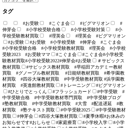
タグ
#お受験
#こぐま会
#ピグマリオン
#
伸芽会
#小学校受験合格
#小学校受験対策
#小
学校受験教材買取
#理英会
#理英会 #ピグマリオン
#お受験
#お受験 #小学校受験 #伸芽会 #こぐま会
#小学校受験合格 #小学校受験教材買取 #理英会 #小学校
受験2023 #お受験ママ
#こぐま会
#こぐま会#小学校受
験教材買取#小学校受験2022#伸芽会#お受験
＃サピックス
教材買取
#サピックス教材買取 #早稲田アカデミー教材
買取 #グノーブル教材買取 #日能研教材買取 #希学園教
材買取 #四谷大塚教材買取 #中学受験教材買取 #浜学園教
材買取 #英進館教材買取
#トレーニング
#ピグマリオン
#ひとりでとっくん
#フラッシュカード
#中学受験 #
中学受験合格 #中学受験教材専門買取 #中学受験ブログ
#塾教材買取 #中学受験教材買取 #大雪 #配送遅延 #教
材買取 #塾テキスト買取
#中学受験2025
#中学受験教材
買取
#伸芽会
#四谷大塚教材買取
#夏季休暇#お休みの
お知らせです#おしらせ
#家庭療育
#小学校入学
#小学