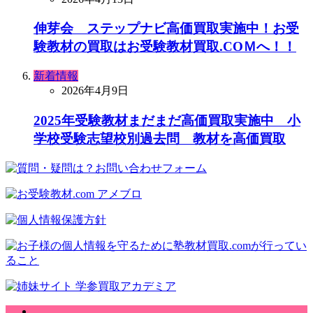
伸芽会 ステップナビ高価買取実施中！お受
験教材の買取はお受験教材買取.COＭへ！！
新着情報
2026年4月9日
2025年受験教材まだまだ高価買取実施中 小
学校受験志望校別過去問 教材を高価買取