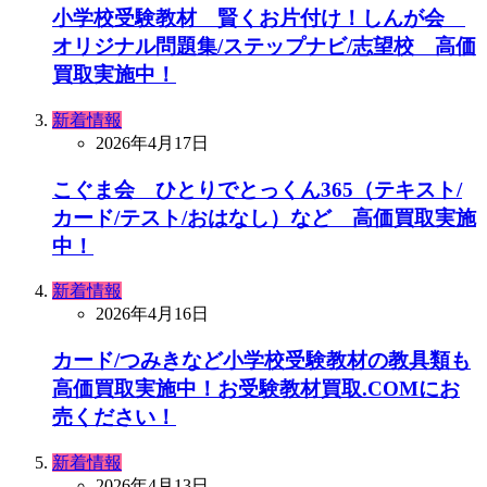
小学校受験教材 賢くお片付け！しんが会
オリジナル問題集/ステップナビ/志望校 高価
買取実施中！
新着情報
2026年4月17日
こぐま会 ひとりでとっくん365（テキスト/
カード/テスト/おはなし）など 高価買取実施
中！
新着情報
2026年4月16日
カード/つみきなど小学校受験教材の教具類も
高価買取実施中！お受験教材買取.COMにお
売ください！
新着情報
2026年4月13日