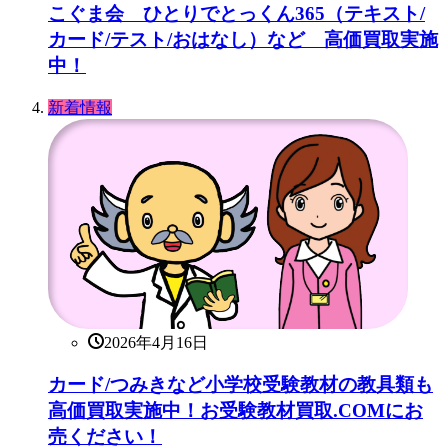
こぐま会 ひとりでとっくん365（テキスト/
カード/テスト/おはなし）など 高価買取実施
中！
新着情報
2026年4月16日
カード/つみきなど小学校受験教材の教具類も
高価買取実施中！お受験教材買取.COMにお
売ください！