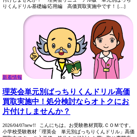
りくんドリル基礎編/応用編 高価買取実施中です！ […]
新着情報
理英会単元別ばっちりくんドリル高価
買取実施中！処分検討ならオトクにお
片付けしませんか？
2026/04/07new!! こんにちは。お受験教材買取.ＣＯＭです。
小学校受験教材「理英会 単元別ばっちりくんドリル」高価