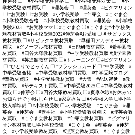
伸芽会
#小学校受験合格
#小学校受験対策
#小
学校受験教材買取
#理英会
#理英会 #ピグマリオン
#お受験
#お受験 #小学校受験 #伸芽会 #こぐま会
#小学校受験合格 #小学校受験教材買取 #理英会 #小学校
受験2023 #お受験ママ
#こぐま会
#こぐま会#小学校受
験教材買取#小学校受験2022#伸芽会#お受験
＃サピックス
教材買取
#サピックス教材買取 #早稲田アカデミー教材
買取 #グノーブル教材買取 #日能研教材買取 #希学園教
材買取 #四谷大塚教材買取 #中学受験教材買取 #浜学園教
材買取 #英進館教材買取
#トレーニング
#ピグマリオン
#ひとりでとっくん
#フラッシュカード
#中学受験 #
中学受験合格 #中学受験教材専門買取 #中学受験ブログ
#塾教材買取 #中学受験教材買取 #大雪 #配送遅延 #教
材買取 #塾テキスト買取
#中学受験2025
#中学受験教材
買取
#伸芽会
#四谷大塚教材買取
#夏季休暇#お休みの
お知らせです#おしらせ
#家庭療育
#小学校入学
#小学
校入学準備
#小学校受験
#小学校受験 #こぐま会 #理
英会 #伸芽会 #奨学社 #小学校受験教材買取 #理英会教
材買取 #こぐま会教材買取 #伸芽会教材買取 #ピグマリ
オン教材買取
#小学校受験 #こぐま会 #理英会 #伸芽
会 #小学校受験教材買取 #理英会教材買取 #こぐま会教