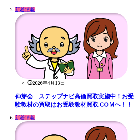
新着情報
2026年4月13日
伸芽会 ステップナビ高価買取実施中！お受
験教材の買取はお受験教材買取.COＭへ！！
新着情報