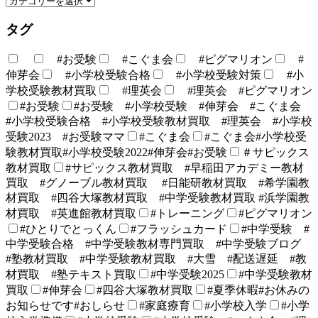
タグ
#お受験
#こぐま会
#ピグマリオン
#
伸芽会
#小学校受験合格
#小学校受験対策
#小
学校受験教材買取
#理英会
#理英会 #ピグマリオン
#お受験
#お受験 #小学校受験 #伸芽会 #こぐま会
#小学校受験合格 #小学校受験教材買取 #理英会 #小学校
受験2023 #お受験ママ
#こぐま会
#こぐま会#小学校受
験教材買取#小学校受験2022#伸芽会#お受験
＃サピックス
教材買取
#サピックス教材買取 #早稲田アカデミー教材
買取 #グノーブル教材買取 #日能研教材買取 #希学園教
材買取 #四谷大塚教材買取 #中学受験教材買取 #浜学園教
材買取 #英進館教材買取
#トレーニング
#ピグマリオン
#ひとりでとっくん
#フラッシュカード
#中学受験 #
中学受験合格 #中学受験教材専門買取 #中学受験ブログ
#塾教材買取 #中学受験教材買取 #大雪 #配送遅延 #教
材買取 #塾テキスト買取
#中学受験2025
#中学受験教材
買取
#伸芽会
#四谷大塚教材買取
#夏季休暇#お休みの
お知らせです#おしらせ
#家庭療育
#小学校入学
#小学