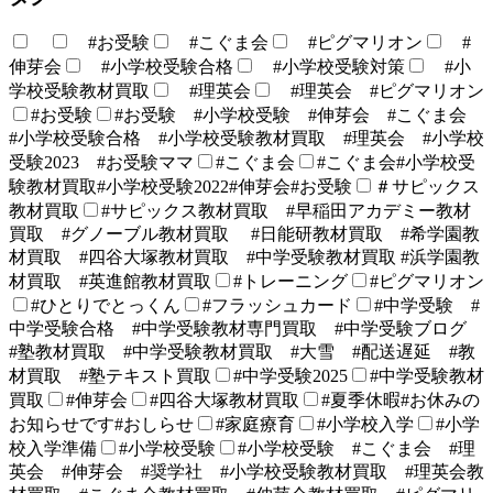
#お受験
#こぐま会
#ピグマリオン
#
伸芽会
#小学校受験合格
#小学校受験対策
#小
学校受験教材買取
#理英会
#理英会 #ピグマリオン
#お受験
#お受験 #小学校受験 #伸芽会 #こぐま会
#小学校受験合格 #小学校受験教材買取 #理英会 #小学校
受験2023 #お受験ママ
#こぐま会
#こぐま会#小学校受
験教材買取#小学校受験2022#伸芽会#お受験
＃サピックス
教材買取
#サピックス教材買取 #早稲田アカデミー教材
買取 #グノーブル教材買取 #日能研教材買取 #希学園教
材買取 #四谷大塚教材買取 #中学受験教材買取 #浜学園教
材買取 #英進館教材買取
#トレーニング
#ピグマリオン
#ひとりでとっくん
#フラッシュカード
#中学受験 #
中学受験合格 #中学受験教材専門買取 #中学受験ブログ
#塾教材買取 #中学受験教材買取 #大雪 #配送遅延 #教
材買取 #塾テキスト買取
#中学受験2025
#中学受験教材
買取
#伸芽会
#四谷大塚教材買取
#夏季休暇#お休みの
お知らせです#おしらせ
#家庭療育
#小学校入学
#小学
校入学準備
#小学校受験
#小学校受験 #こぐま会 #理
英会 #伸芽会 #奨学社 #小学校受験教材買取 #理英会教