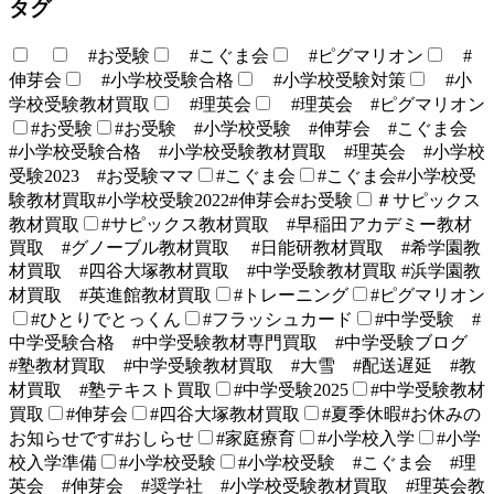
タグ
#お受験
#こぐま会
#ピグマリオン
#
伸芽会
#小学校受験合格
#小学校受験対策
#小
学校受験教材買取
#理英会
#理英会 #ピグマリオン
#お受験
#お受験 #小学校受験 #伸芽会 #こぐま会
#小学校受験合格 #小学校受験教材買取 #理英会 #小学校
受験2023 #お受験ママ
#こぐま会
#こぐま会#小学校受
験教材買取#小学校受験2022#伸芽会#お受験
＃サピックス
教材買取
#サピックス教材買取 #早稲田アカデミー教材
買取 #グノーブル教材買取 #日能研教材買取 #希学園教
材買取 #四谷大塚教材買取 #中学受験教材買取 #浜学園教
材買取 #英進館教材買取
#トレーニング
#ピグマリオン
#ひとりでとっくん
#フラッシュカード
#中学受験 #
中学受験合格 #中学受験教材専門買取 #中学受験ブログ
#塾教材買取 #中学受験教材買取 #大雪 #配送遅延 #教
材買取 #塾テキスト買取
#中学受験2025
#中学受験教材
買取
#伸芽会
#四谷大塚教材買取
#夏季休暇#お休みの
お知らせです#おしらせ
#家庭療育
#小学校入学
#小学
校入学準備
#小学校受験
#小学校受験 #こぐま会 #理
英会 #伸芽会 #奨学社 #小学校受験教材買取 #理英会教