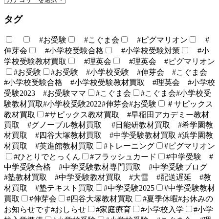
タグ
#お受験
#こぐま会
#ピグマリオン
#
伸芽会
#小学校受験合格
#小学校受験対策
#小
学校受験教材買取
#理英会
#理英会 #ピグマリオン
#お受験
#お受験 #小学校受験 #伸芽会 #こぐま会
#小学校受験合格 #小学校受験教材買取 #理英会 #小学校
受験2023 #お受験ママ
#こぐま会
#こぐま会#小学校受
験教材買取#小学校受験2022#伸芽会#お受験
＃サピックス
教材買取
#サピックス教材買取 #早稲田アカデミー教材
買取 #グノーブル教材買取 #日能研教材買取 #希学園教
材買取 #四谷大塚教材買取 #中学受験教材買取 #浜学園教
材買取 #英進館教材買取
#トレーニング
#ピグマリオン
#ひとりでとっくん
#フラッシュカード
#中学受験 #
中学受験合格 #中学受験教材専門買取 #中学受験ブログ
#塾教材買取 #中学受験教材買取 #大雪 #配送遅延 #教
材買取 #塾テキスト買取
#中学受験2025
#中学受験教材
買取
#伸芽会
#四谷大塚教材買取
#夏季休暇#お休みの
お知らせです#おしらせ
#家庭療育
#小学校入学
#小学